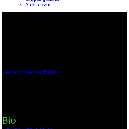
A découvrir
Bienvenue à la
Crêperie Les Airelles
Café Restaurant Brasserie
Glacier
Depuis 1985
Découvrir nos spécialités
Découvrez les saveurs de nos
Galettes de sarrasin
Pâte faite maison à la farine
Bio
Découvrir nos galettes