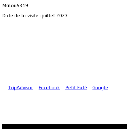
Malou5319
Date de la visite :
juillet 2023
Partagez
Votre expérience
Notre crêperie a plus de 20 ans, et elle a été la
première aux Contamines Montjoie ! Elle est toujours
là pour vous et grâce à vous !
Nous apportons le maximum de soin en ce qui
concerne le choix de nos produits, en privilégiant les
produits frais, locaux et bio. Merci de prendre le
temps d'écrire un avis à propos de notre restaurant.
Votre avis compte !
TripAdvisor
-
Facebook
-
Petit Futé
-
Google