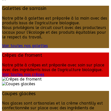
Galettes de sarrasin
Notre pâte à galettes est préparée à la main avec des
produits issus de l'agriculture biologique.
Nous privilégions le circuit court avec des producteurs
locaux pour l’écologie et des produits équitables pour
le respect du travail.
Voir toutes nos galettes
Crêpes de froment
Notre pâte à crêpes est préparée avec soin sur place
avec des ingrédients issus de l'agriculture biologique.
Voir toutes nos crêpes
Coupes glacées
Nos glaces sont artisanales et la crème chantilly est
confectionnée sur place avec des ingrédients de