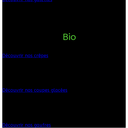
Au goûter, au dessert
Crêpes et glaces
Pâte à crêpes
Bio
, Chantilly
maison, Glaces artisanales
Découvrir nos crêpes
Des coupes glacées délicieuses
Glaces artisanales
Découvrir nos coupes glacées
L'hiver au goûter, nos gaufres de Bruxelles
Gaufres
Découvrir nos gaufres